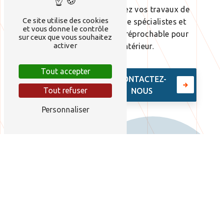
de contact en ligne. Confiez vos travaux de
Ce site utilise des cookies
plâtrerie à notre équipe de spécialistes et
et vous donne le contrôle
bénéficiez d'un résultat irréprochable pour
sur ceux que vous souhaitez
activer
sublimer votre intérieur.
Tout accepter
EN SAVOIR
CONTACTEZ-
Tout refuser
PLUS
NOUS
Personnaliser