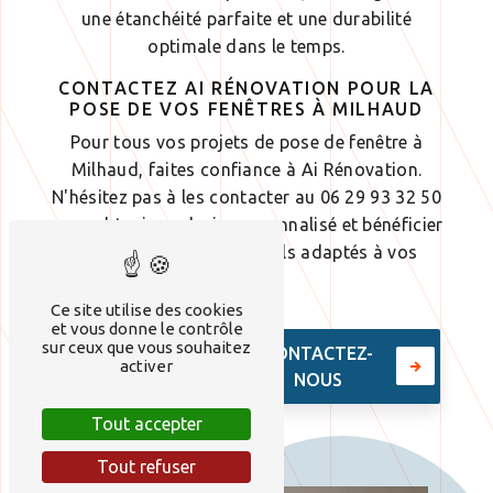
une étanchéité parfaite et une durabilité
optimale dans le temps.
CONTACTEZ AI RÉNOVATION POUR LA
POSE DE VOS FENÊTRES À MILHAUD
Pour tous vos projets de pose de fenêtre à
Milhaud, faites confiance à Ai Rénovation.
N'hésitez pas à les contacter au 06 29 93 32 50
pour obtenir un devis personnalisé et bénéficier
de conseils professionnels adaptés à vos
besoins.
Ce site utilise des cookies
et vous donne le contrôle
sur ceux que vous souhaitez
EN SAVOIR
CONTACTEZ-
activer
PLUS
NOUS
Tout accepter
Tout refuser